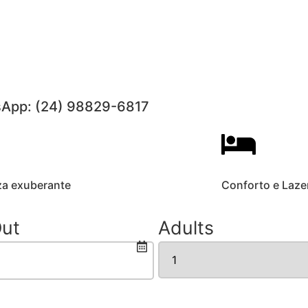
sApp: (24) 98829-6817
za exuberante
Conforto e Laze
ut
Adults